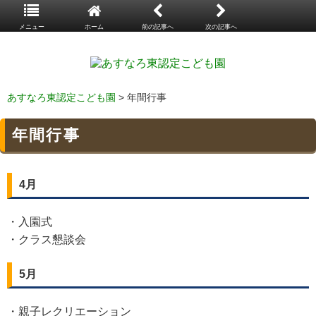
メニュー
ホーム
前の記事へ
次の記事へ
あすなろ東認定こども園
> 年間行事
年間行事
4月
・入園式
・クラス懇談会
5月
・親子レクリエーション