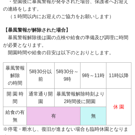
・登園後に暴風警報が発令された場合、保護者へお迎え
の連絡をします。
（１時間以内にお迎えのご協力をお願いします）
【暴風警報が解除された場合】
暴風警報解除後は園の点検や給食の準備及び調理に時間
が必要となります。
開園時間や給食の目安は以下のとおりとします。
暴風警報
5時30分以
5時30分～
解除
9時～11時
11時以降
前
9時
の時間
開 園 時
通常通り開
暴風警報解除時刻より
間
園
2時間後に開園
休 園
給食の有
有
無
無
※停電・断水し、復旧が進まない場合も臨時休園となりま